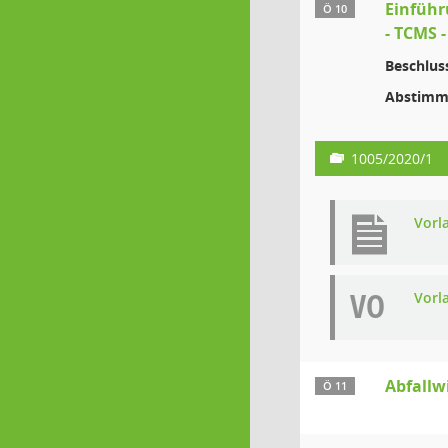
Einführ
Ö 10
- TCMS 
Beschlus
Abstimm
1005/2020/1
Vorl
VO
Vorl
Abfallw
Ö 11