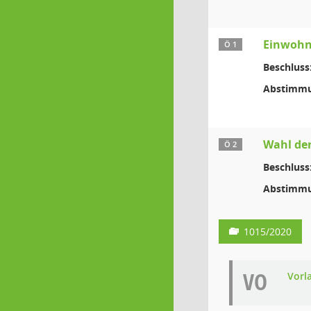
Einwohn
Ö 1
Beschluss
Abstimmu
Wahl der
Ö 2
Beschluss
Abstimmu
1015/2020
VO
Vorl