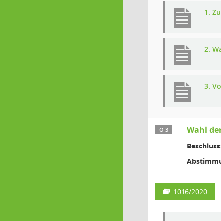
1. Z
2. W
3. Vo
Wahl der
Ö 3
Beschluss
Abstimmu
1016/2020