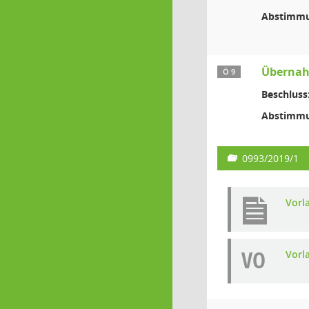
Abstimmu
Übernahm
Ö 9
Beschluss
Abstimmu
0993/2019/1
Vorl
VO
Vorl