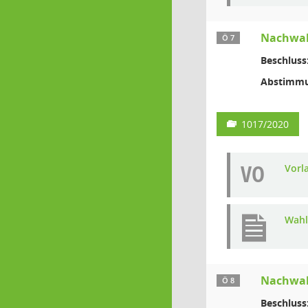
Nachwahl
Ö 7
Beschluss
Abstimmu
1017/2020
VO
Vorl
Wahl
Nachwahl
Ö 8
Beschluss