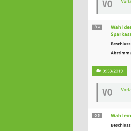
VO
Vorl
Wahl des
Ö 4
Sparkas
Beschluss
Abstimmu
0953/2019
VO
Vorl
Wahl ein
Ö 5
Beschluss