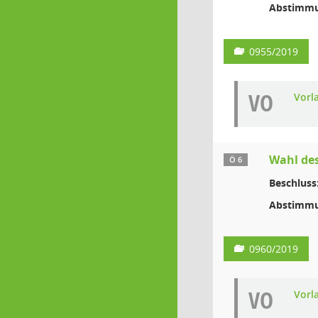
Abstimmu
0955/2019
VO
Vorl
Wahl de
Ö 6
Beschluss
Abstimmu
0960/2019
VO
Vorl