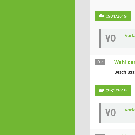
0931/2019
VO
Vorl
Wahl der
Ö 2
Beschluss
0932/2019
VO
Vorl