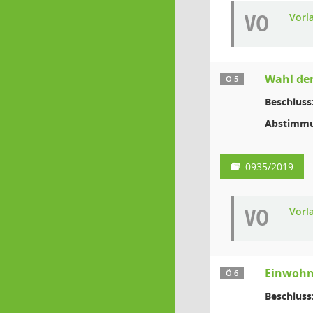
VO
Vorl
Wahl der
Ö 5
Beschluss
Abstimmu
0935/2019
VO
Vorl
Einwohn
Ö 6
Beschluss