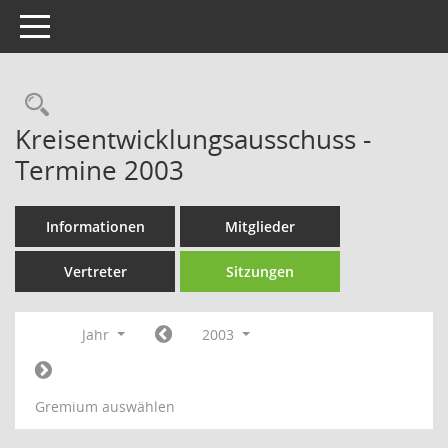
Toggle navigation
Rechercheauswahl
Kreisentwicklungsausschuss -
Termine 2003
Informationen
Mitglieder
Vertreter
Sitzungen
Jahr
2003
Gremium auswählen