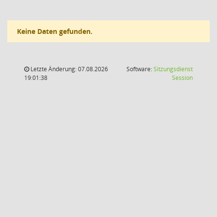
Keine Daten gefunden.
Letzte Änderung: 07.08.2026
Software:
Sitzungsdienst
(Wird in
19:01:38
Session