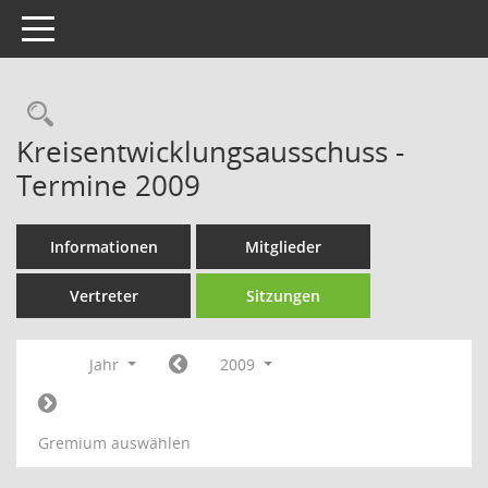
Toggle navigation
Rechercheauswahl
Kreisentwicklungsausschuss -
Termine 2009
Informationen
Mitglieder
Vertreter
Sitzungen
Jahr
2009
Gremium auswählen