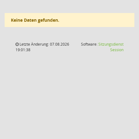
Keine Daten gefunden.
Letzte Änderung: 07.08.2026
Software:
Sitzungsdienst
(Wird in
19:01:38
Session