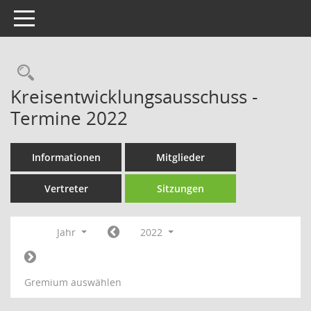
Toggle navigation
Rechercheauswahl
Kreisentwicklungsausschuss -
Termine 2022
Informationen
Mitglieder
Vertreter
Sitzungen
Jahr
2022
Gremium auswählen