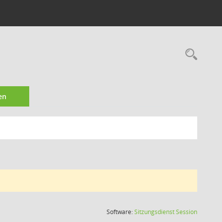
Rec
en
(Wird in
Software:
Sitzungsdienst
Session