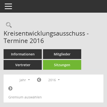
Toggle navigation
Rechercheauswahl
Kreisentwicklungsausschuss -
Termine 2016
Informationen
Mitglieder
Vertreter
Sitzungen
Jahr
2016
Gremium auswählen