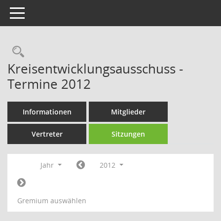
Toggle navigation
Rechercheauswahl
Kreisentwicklungsausschuss -
Termine 2012
Informationen
Mitglieder
Vertreter
Sitzungen
Jahr
2012
Gremium auswählen