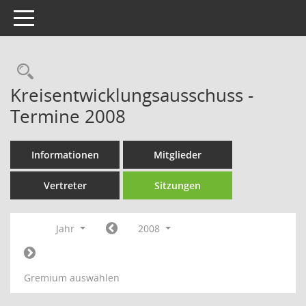
Toggle navigation
Rechercheauswahl
Kreisentwicklungsausschuss -
Termine 2008
Informationen
Mitglieder
Vertreter
Sitzungen
Jahr
2008
Gremium auswählen