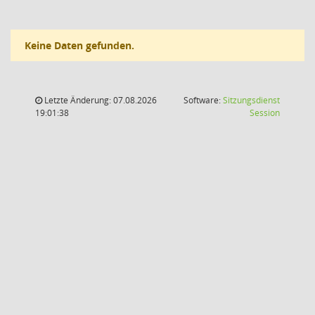
Keine Daten gefunden.
Letzte Änderung: 07.08.2026
Software:
Sitzungsdienst
(Wird in
19:01:38
Session