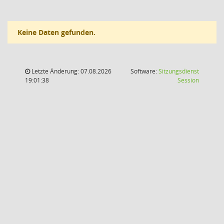
Keine Daten gefunden.
Letzte Änderung: 07.08.2026
Software:
Sitzungsdienst
(Wird in
19:01:38
Session