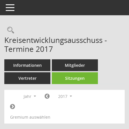
Toggle navigation
Rechercheauswahl
Kreisentwicklungsausschuss -
Termine 2017
Informationen
Mitglieder
Vertreter
Sitzungen
Jahr
2017
Gremium auswählen