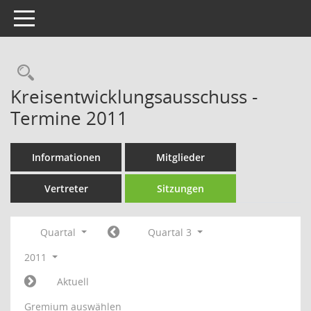
Toggle navigation
Rechercheauswahl
Kreisentwicklungsausschuss -
Termine 2011
Informationen
Mitglieder
Vertreter
Sitzungen
Quartal
Quartal 3
2011
Aktuell
Gremium auswählen