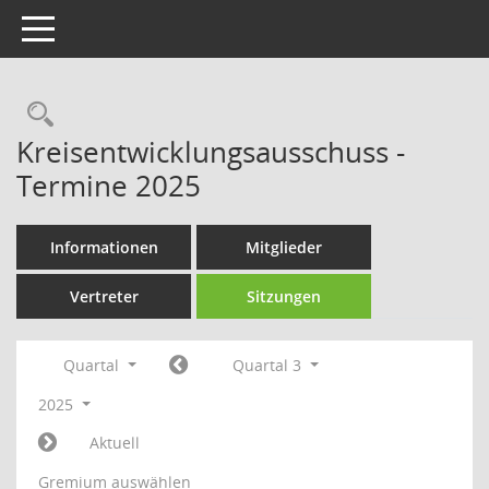
Toggle navigation
Rechercheauswahl
Kreisentwicklungsausschuss -
Termine 2025
Informationen
Mitglieder
Vertreter
Sitzungen
Quartal
Quartal 3
2025
Aktuell
Gremium auswählen