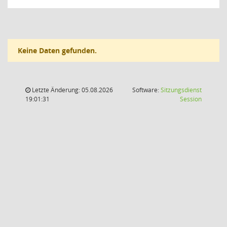
Keine Daten gefunden.
Letzte Änderung: 05.08.2026
Software:
Sitzungsdienst
(Wird in
19:01:31
Session