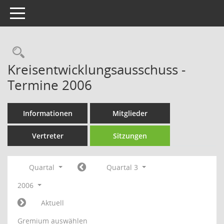
Toggle navigation
Rechercheauswahl
Kreisentwicklungsausschuss -
Termine 2006
Informationen
Mitglieder
Vertreter
Sitzungen
Quartal
Quartal 3
2006
Aktuell
Gremium auswählen