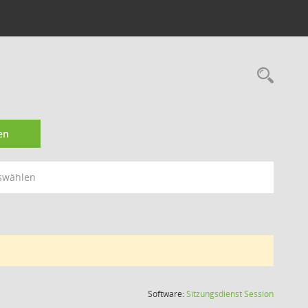
Rec
en
swählen
(Wird in
Software:
Sitzungsdienst
Session