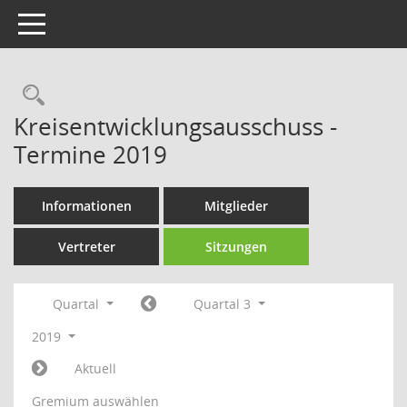
Toggle navigation
Rechercheauswahl
Kreisentwicklungsausschuss -
Termine 2019
Informationen
Mitglieder
Vertreter
Sitzungen
Quartal
Quartal 3
2019
Aktuell
Gremium auswählen