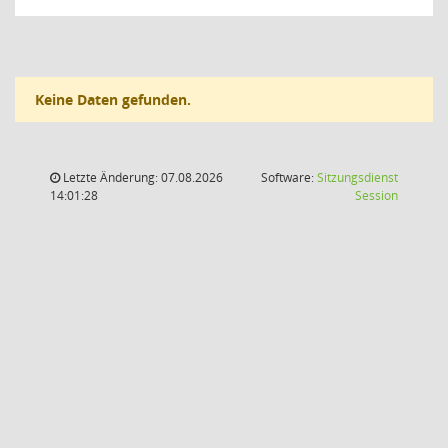
Keine Daten gefunden.
Letzte Änderung: 07.08.2026
Software:
Sitzungsdienst
(Wird in
14:01:28
Session