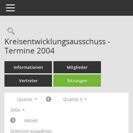
Toggle navigation
Rechercheauswahl
Kreisentwicklungsausschuss -
Termine 2004
Informationen
Mitglieder
Vertreter
Sitzungen
Quartal
Quartal 3
2004
Aktuell
Gremium auswählen