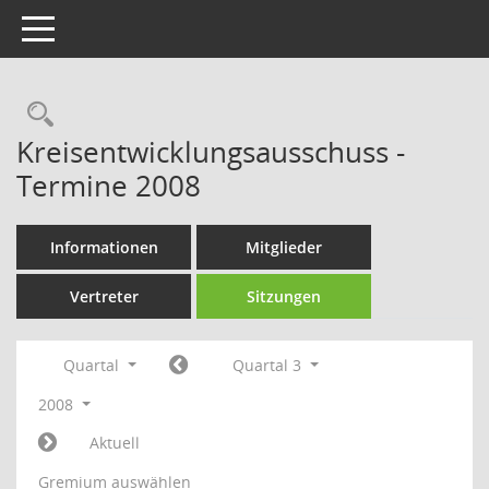
Toggle navigation
Rechercheauswahl
Kreisentwicklungsausschuss -
Termine 2008
Informationen
Mitglieder
Vertreter
Sitzungen
Quartal
Quartal 3
2008
Aktuell
Gremium auswählen