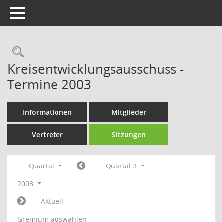
Toggle navigation
Rechercheauswahl
Kreisentwicklungsausschuss -
Termine 2003
Informationen
Mitglieder
Vertreter
Sitzungen
Quartal
Quartal 3
2003
Aktuell
Gremium auswählen