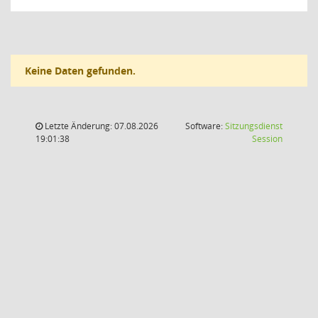
Keine Daten gefunden.
Letzte Änderung: 07.08.2026
Software:
Sitzungsdienst
(Wird in
19:01:38
Session