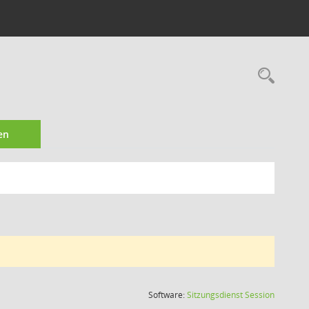
Rec
en
(Wird in
Software:
Sitzungsdienst
Session