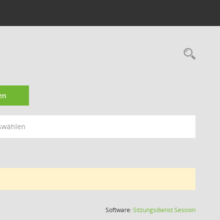
Rec
en
swählen
(Wird in
Software:
Sitzungsdienst
Session