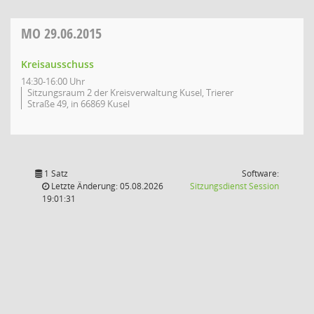
MO
29.06.2015
Kreisausschuss
14:30-16:00 Uhr
Sitzungsraum 2 der Kreisverwaltung Kusel, Trierer
Straße 49, in 66869 Kusel
1 Satz
Software:
(Wird in
Letzte Änderung: 05.08.2026
Sitzungsdienst
Session
19:01:31