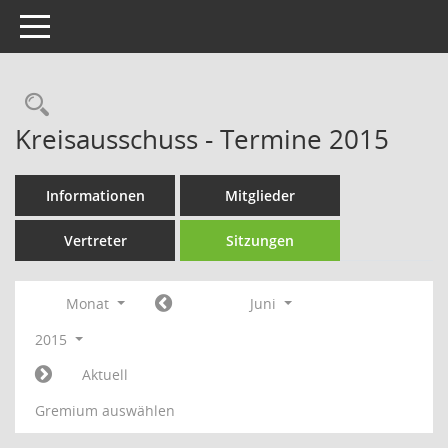
Toggle navigation
Rechercheauswahl
Kreisausschuss - Termine 2015
Informationen
Mitglieder
Vertreter
Sitzungen
Monat
Juni
2015
Aktuell
Gremium auswählen