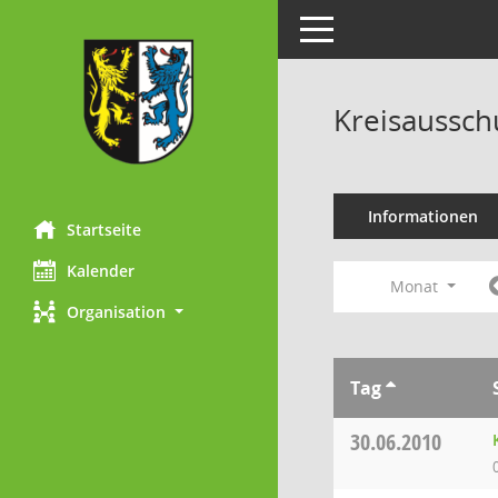
Toggle navigation
Kreisaussch
Informationen
Startseite
Kalender
Monat
Organisation
Tag
30.06.2010