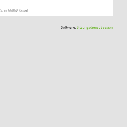
9, in 66869 Kusel
(Wird in
Software:
Sitzungsdienst
Session