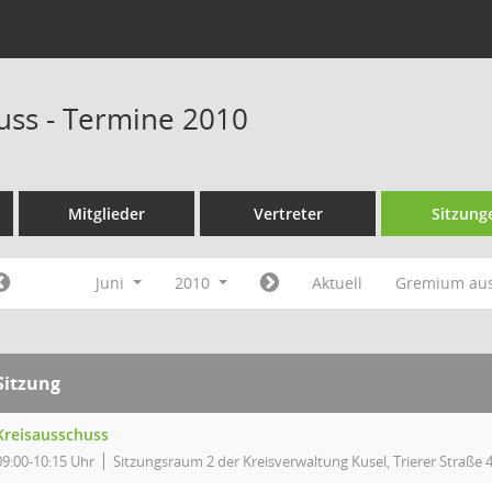
uss - Termine 2010
Mitglieder
Vertreter
Sitzung
Juni
2010
Aktuell
Gremium au
Sitzung
Kreisausschuss
09:00-10:15 Uhr
Sitzungsraum 2 der Kreisverwaltung Kusel, Trierer Straße 4