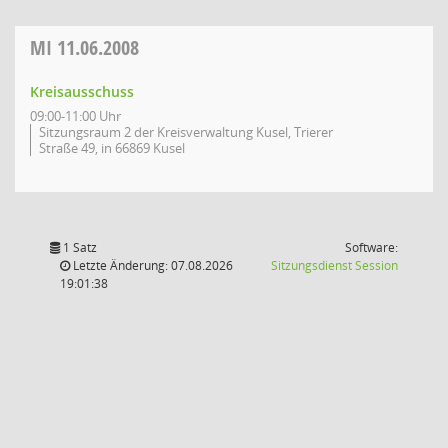
MI
11.06.2008
Kreisausschuss
09:00-11:00 Uhr
Sitzungsraum 2 der Kreisverwaltung Kusel, Trierer
Straße 49, in 66869 Kusel
1 Satz
Software:
(Wird in
Letzte Änderung: 07.08.2026
Sitzungsdienst
Session
19:01:38