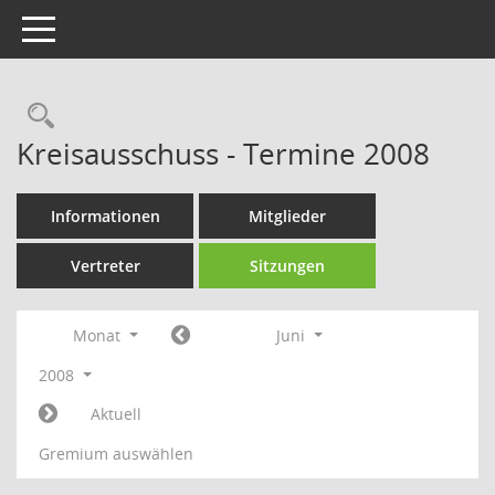
Toggle navigation
Rechercheauswahl
Kreisausschuss - Termine 2008
Informationen
Mitglieder
Vertreter
Sitzungen
Monat
Juni
2008
Aktuell
Gremium auswählen