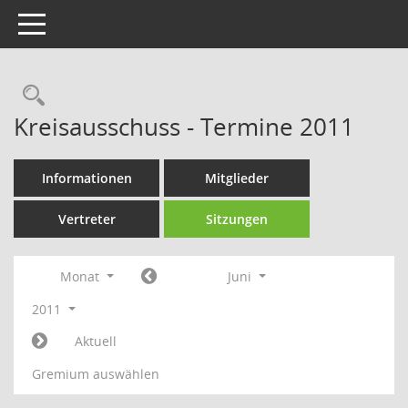
Toggle navigation
Rechercheauswahl
Kreisausschuss - Termine 2011
Informationen
Mitglieder
Vertreter
Sitzungen
Monat
Juni
2011
Aktuell
Gremium auswählen