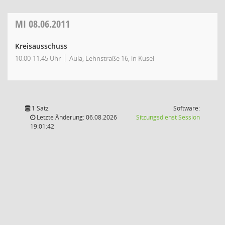
MI
08.06.2011
Kreisausschuss
10:00-11:45 Uhr
Aula, Lehnstraße 16, in Kusel
1 Satz
Software:
(Wird in
Letzte Änderung: 06.08.2026
Sitzungsdienst
Session
19:01:42