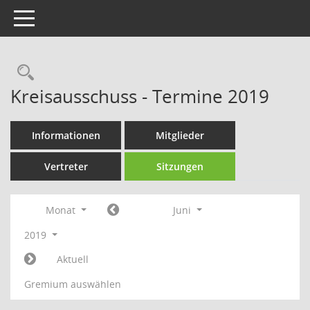
Toggle navigation
Rechercheauswahl
Kreisausschuss - Termine 2019
Informationen
Mitglieder
Vertreter
Sitzungen
Monat
Juni
2019
Aktuell
Gremium auswählen