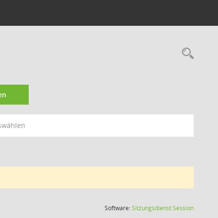
Rec
en
swählen
(Wird in
Software:
Sitzungsdienst
Session