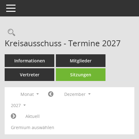
Toggle navigation
Rechercheauswahl
Kreisausschuss - Termine 2027
Informationen
Mitglieder
Vertreter
Sitzungen
Monat
Dezember
2027
Aktuell
Gremium auswählen