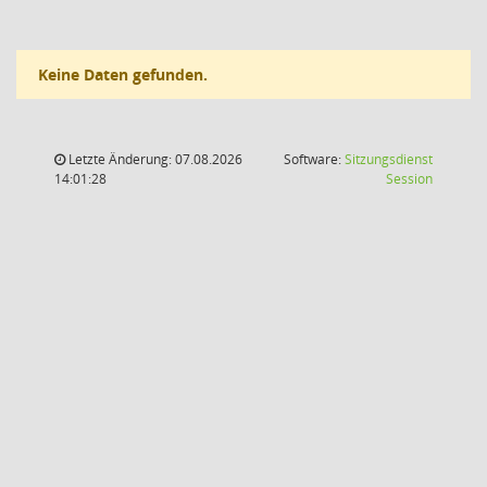
Keine Daten gefunden.
Letzte Änderung: 07.08.2026
Software:
Sitzungsdienst
(Wird in
14:01:28
Session