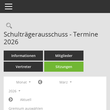
Toggle navigation
Rechercheauswahl
Schulträgerausschuss - Termine
2026
Informationen
Mitglieder
Vertreter
Sitzungen
Monat
März
2026
Aktuell
Gremium auswählen