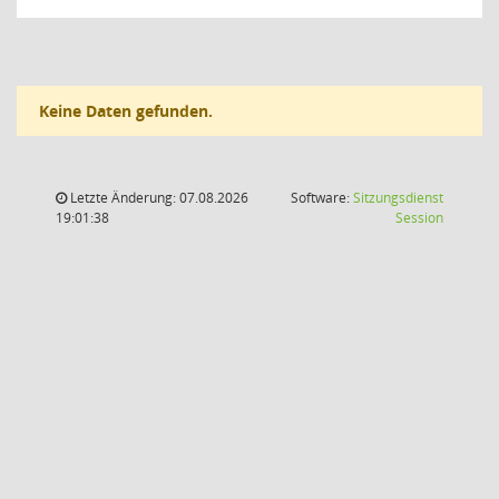
Keine Daten gefunden.
Letzte Änderung: 07.08.2026
Software:
Sitzungsdienst
(Wird in
19:01:38
Session