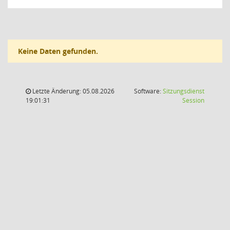
Keine Daten gefunden.
Letzte Änderung: 05.08.2026
Software:
Sitzungsdienst
(Wird in
19:01:31
Session