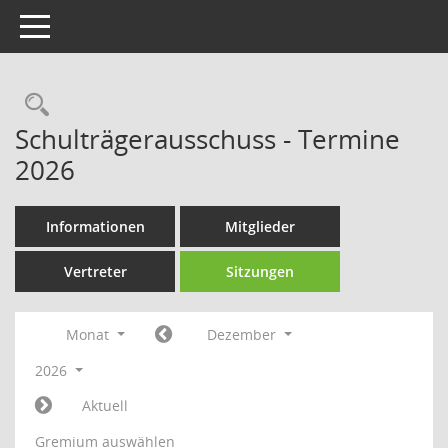
Toggle navigation
Rechercheauswahl
Schulträgerausschuss - Termine
2026
Informationen
Mitglieder
Vertreter
Sitzungen
Monat
Dezember
2026
Aktuell
Gremium auswählen