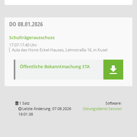
DO
08.01.2026
Schulträgerausschuss
17:07-17:40 Uhr
Aula des Horst-Eckel-Hauses, Lehnstraße 16, in Kusel
Öffentliche Bekanntmachung STA
1 Satz
Software:
(Wird in
Letzte Änderung: 07.08.2026
Sitzungsdienst
Session
19:01:38