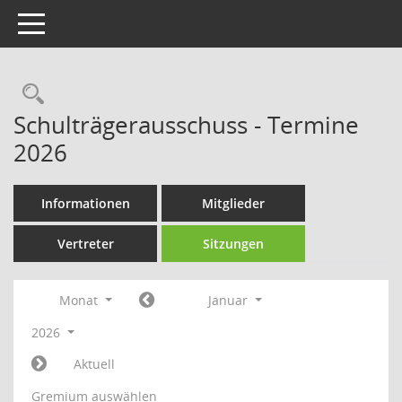
Toggle navigation
Rechercheauswahl
Schulträgerausschuss - Termine
2026
Informationen
Mitglieder
Vertreter
Sitzungen
Monat
Januar
2026
Aktuell
Gremium auswählen