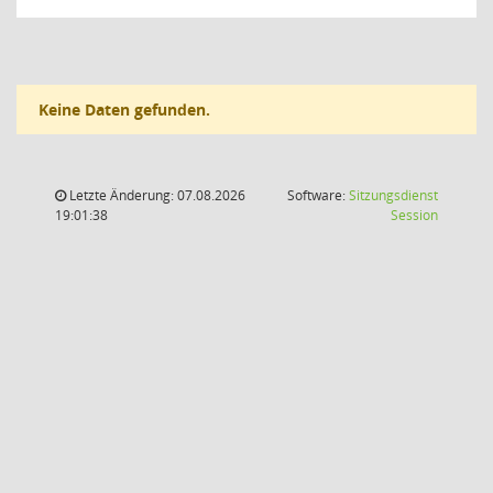
Keine Daten gefunden.
Letzte Änderung: 07.08.2026
Software:
Sitzungsdienst
(Wird in
19:01:38
Session