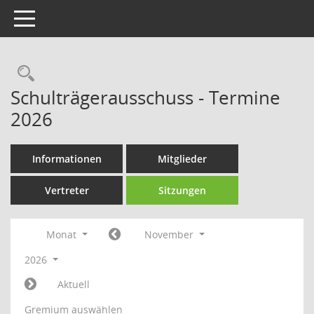
Toggle navigation
Rechercheauswahl
Schulträgerausschuss - Termine
2026
Informationen
Mitglieder
Vertreter
Sitzungen
Monat
November
2026
Aktuell
Gremium auswählen