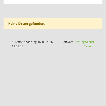
Keine Daten gefunden.
Letzte Änderung: 07.08.2026
Software:
Sitzungsdienst
(Wird in
19:01:38
Session