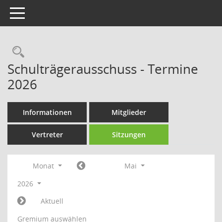
Toggle navigation
Rechercheauswahl
Schulträgerausschuss - Termine
2026
Informationen
Mitglieder
Vertreter
Sitzungen
Monat
Mai
2026
Aktuell
Gremium auswählen