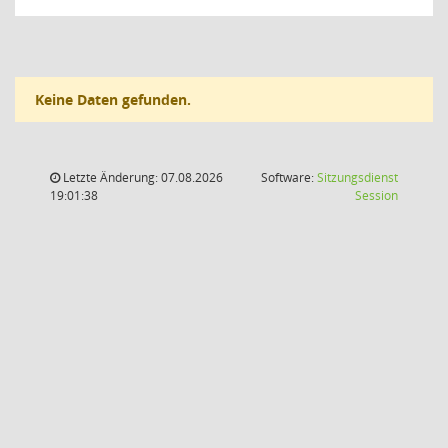
Keine Daten gefunden.
Letzte Änderung: 07.08.2026
Software:
Sitzungsdienst
(Wird in
19:01:38
Session