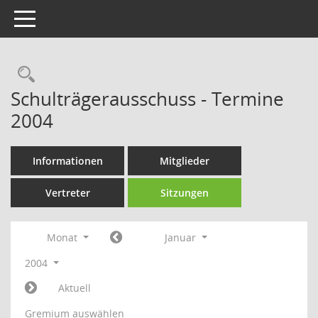
Toggle navigation
Rechercheauswahl
Schulträgerausschuss - Termine
2004
Informationen
Mitglieder
Vertreter
Sitzungen
Monat
Januar
2004
Aktuell
Gremium auswählen