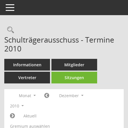
Toggle navigation
Rechercheauswahl
Schulträgerausschuss - Termine
2010
Informationen
Mitglieder
Vertreter
Sitzungen
Monat
Dezember
2010
Aktuell
Gremium auswählen