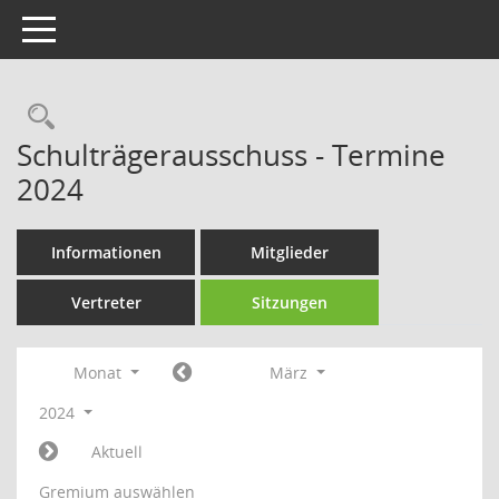
Toggle navigation
Rechercheauswahl
Schulträgerausschuss - Termine
2024
Informationen
Mitglieder
Vertreter
Sitzungen
Monat
März
2024
Aktuell
Gremium auswählen