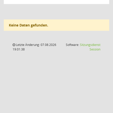
Keine Daten gefunden.
Letzte Änderung: 07.08.2026
Software:
Sitzungsdienst
(Wird in
19:01:38
Session