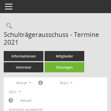
Toggle navigation
Rechercheauswahl
Schulträgerausschuss - Termine
2021
Informationen
Mitglieder
Vertreter
Sitzungen
Monat
März
2021
Aktuell
Gremium auswählen