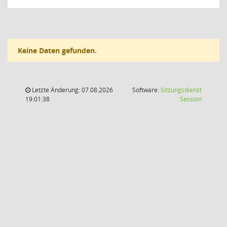
Keine Daten gefunden.
Letzte Änderung: 07.08.2026
Software:
Sitzungsdienst
(Wird in
19:01:38
Session