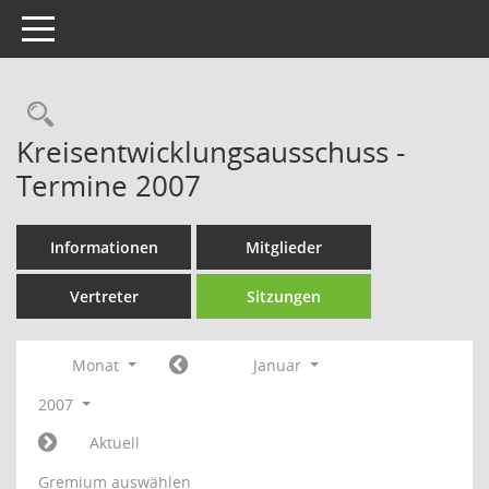
Toggle navigation
Rechercheauswahl
Kreisentwicklungsausschuss -
Termine 2007
Informationen
Mitglieder
Vertreter
Sitzungen
Monat
Januar
2007
Aktuell
Gremium auswählen