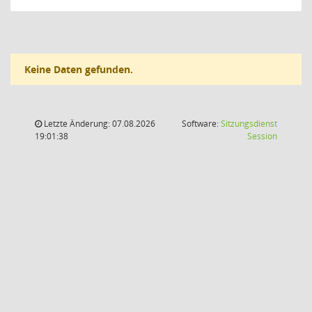
Keine Daten gefunden.
Letzte Änderung: 07.08.2026
Software:
Sitzungsdienst
(Wird in
19:01:38
Session