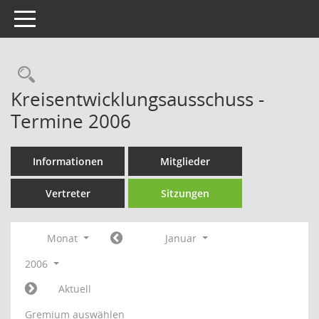
Toggle navigation
Rechercheauswahl
Kreisentwicklungsausschuss -
Termine 2006
Informationen
Mitglieder
Vertreter
Sitzungen
Monat
Januar
2006
Aktuell
Gremium auswählen