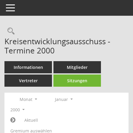
Toggle navigation
Rechercheauswahl
Kreisentwicklungsausschuss -
Termine 2000
Informationen
Mitglieder
Vertreter
Sitzungen
Monat
Januar
2000
Aktuell
Gremium auswählen