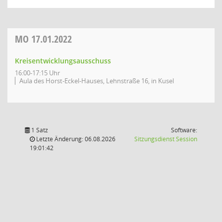
MO
17.01.2022
Kreisentwicklungsausschuss
16:00-17:15 Uhr
Aula des Horst-Eckel-Hauses, Lehnstraße 16, in Kusel
1 Satz
Software:
(Wird in
Letzte Änderung: 06.08.2026
Sitzungsdienst
Session
19:01:42