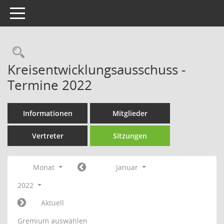
Toggle navigation
Rechercheauswahl
Kreisentwicklungsausschuss -
Termine 2022
Informationen
Mitglieder
Vertreter
Sitzungen
Monat
Januar
2022
Aktuell
Gremium auswählen