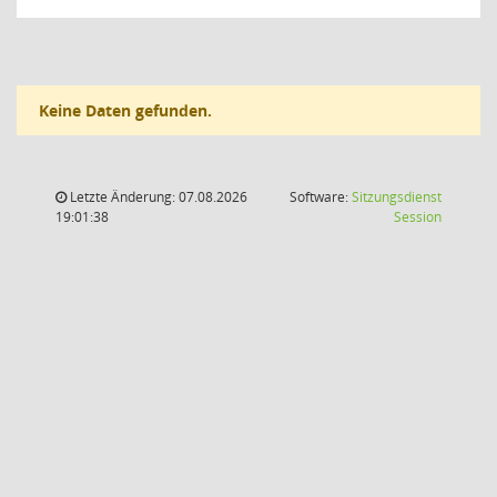
Keine Daten gefunden.
Letzte Änderung: 07.08.2026
Software:
Sitzungsdienst
(Wird in
19:01:38
Session