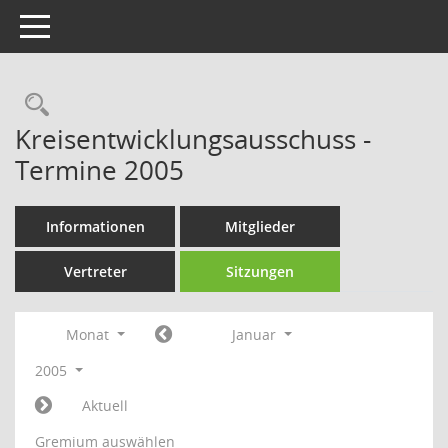
Toggle navigation
Rechercheauswahl
Kreisentwicklungsausschuss -
Termine 2005
Informationen
Mitglieder
Vertreter
Sitzungen
Monat
Januar
2005
Aktuell
Gremium auswählen