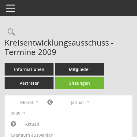
Toggle navigation
Rechercheauswahl
Kreisentwicklungsausschuss -
Termine 2009
Informationen
Mitglieder
Vertreter
Sitzungen
Monat
Januar
2009
Aktuell
Gremium auswählen