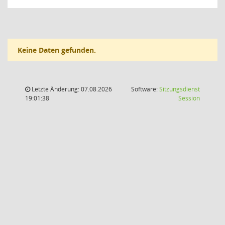
Keine Daten gefunden.
Letzte Änderung: 07.08.2026
Software:
Sitzungsdienst
(Wird in
19:01:38
Session