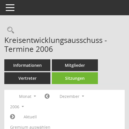
Toggle navigation
Rechercheauswahl
Kreisentwicklungsausschuss -
Termine 2006
Informationen
Mitglieder
Vertreter
Sitzungen
Monat
Dezember
2006
Aktuell
Gremium auswählen