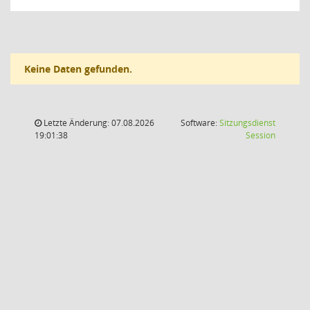
Keine Daten gefunden.
Letzte Änderung: 07.08.2026
Software:
Sitzungsdienst
(Wird in
19:01:38
Session