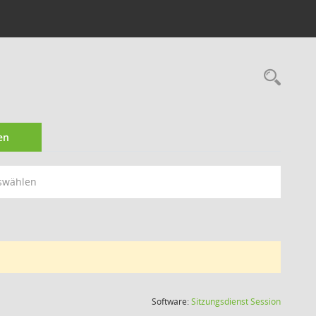
Rec
en
swählen
(Wird in
Software:
Sitzungsdienst
Session