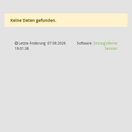
Keine Daten gefunden.
Letzte Änderung: 07.08.2026
Software:
Sitzungsdienst
(Wird in
19:01:38
Session