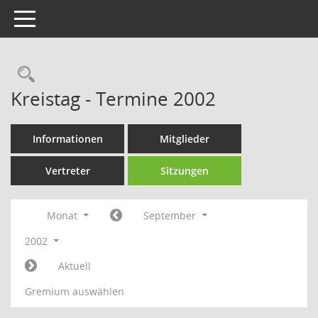
Toggle navigation
Rechercheauswahl
Kreistag - Termine 2002
Informationen
Mitglieder
Vertreter
Sitzungen
Monat
September
2002
Aktuell
Gremium auswählen