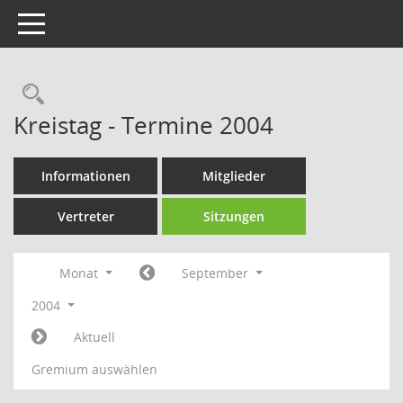
Toggle navigation
Rechercheauswahl
Kreistag - Termine 2004
Informationen
Mitglieder
Vertreter
Sitzungen
Monat
September
2004
Aktuell
Gremium auswählen