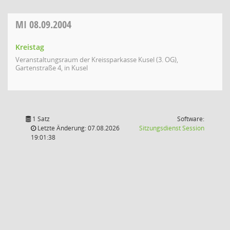
MI
08.09.2004
Kreistag
Veranstaltungsraum der Kreissparkasse Kusel (3. OG),
Gartenstraße 4, in Kusel
1 Satz
Software:
(Wird in
Letzte Änderung: 07.08.2026
Sitzungsdienst
Session
19:01:38