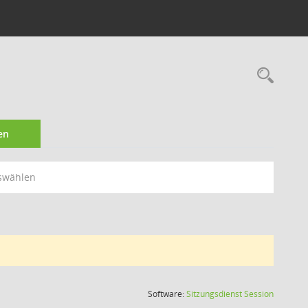
Rec
en
swählen
(Wird in
Software:
Sitzungsdienst
Session