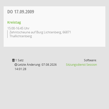
DO
17.09.2009
Kreistag
15:00-16:45 Uhr
Zehntscheune auf Burg Lichtenberg, 66871
Thallichtenberg
1 Satz
Software:
(Wird in
Letzte Änderung: 07.08.2026
Sitzungsdienst
Session
14:01:28