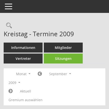
Toggle navigation
Rechercheauswahl
Kreistag - Termine 2009
Informationen
Mitglieder
Vertreter
Sitzungen
Monat
September
2009
Aktuell
Gremium auswählen