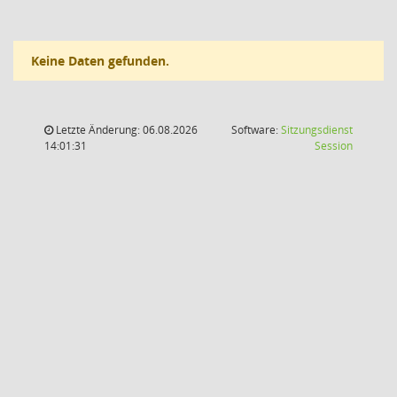
Keine Daten gefunden.
Letzte Änderung: 06.08.2026
Software:
Sitzungsdienst
(Wird in
14:01:31
Session