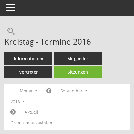
Toggle navigation
Rechercheauswahl
Kreistag - Termine 2016
Informationen
Mitglieder
Vertreter
Sitzungen
Monat
September
2016
Aktuell
Gremium auswählen