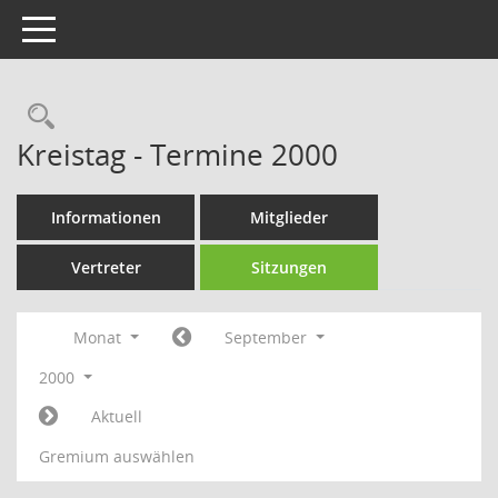
Toggle navigation
Rechercheauswahl
Kreistag - Termine 2000
Informationen
Mitglieder
Vertreter
Sitzungen
Monat
September
2000
Aktuell
Gremium auswählen