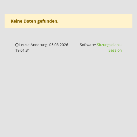
Keine Daten gefunden.
Letzte Änderung: 05.08.2026
Software:
Sitzungsdienst
(Wird in
19:01:31
Session